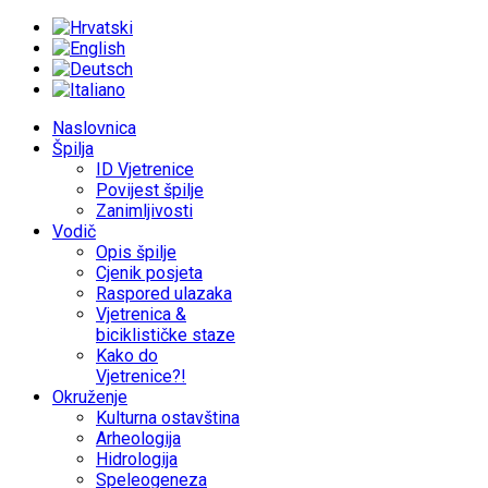
Naslovnica
Špilja
ID Vjetrenice
Povijest špilje
Zanimljivosti
Vodič
Opis špilje
Cjenik posjeta
Raspored ulazaka
Vjetrenica &
biciklističke staze
Kako do
Vjetrenice?!
Okruženje
Kulturna ostavština
Arheologija
Hidrologija
Speleogeneza