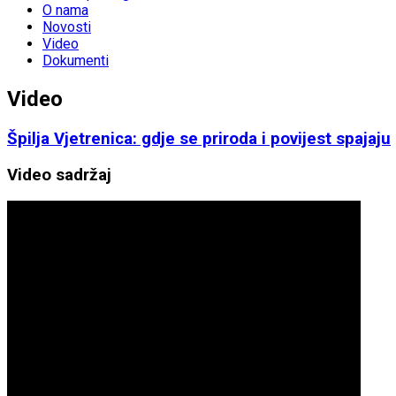
O nama
Novosti
Video
Dokumenti
Video
Špilja Vjetrenica: gdje se priroda i povijest spajaju
Video sadržaj