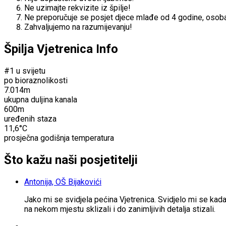
Ne uzimajte rekvizite iz špilje!
Ne preporučuje se posjet djece mlađe od 4 godine, osoba 
Zahvaljujemo na razumijevanju!
Špilja Vjetrenica Info
#1 u svijetu
po bioraznolikosti
7.014m
ukupna duljina kanala
600m
uređenih staza
11,6°C
prosječna godišnja temperatura
Što kažu naši posjetitelji
Antonija, OŠ Bijakovići
Jako mi se svidjela pećina Vjetrenica. Svidjelo mi se kada j
na nekom mjestu sklizali i do zanimljivih detalja stizali.