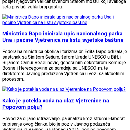
posjet njegovom veličanstvenom Starom mostu, koji svakoga
ljeta privlači veliki broj gostiju...
Ministrica Đapo inicirala upis nacionalnog parka
Una i pećine Vjetrenica na listu svjetske baštine
Federalna ministrica okoliša i turizma dr. Edita Đapo održala je
sastanak sa Sinišom Šešum, šefom Ureda UNESCO u BiH, i
Biljanom Čamur Veselinović, generalnim sekretarom Komisije
Bosne i Herecegovine za saradnju sa UNESCO-m, te
direktorom Javnog preduzeća Vjetrenica u vezi sa aktuelnim
procesom...
Kako je potekla voda na ulaz Vjetrenice na
Popovom polju?
Povod za ciljano istraživanje, pa analizu kroz stručni Elaborat
te pisanje ovog članka, bio je poziv Javnog poduzeća
Vjetrenica iz Ravnog, u listopadu 2015. godine povodom