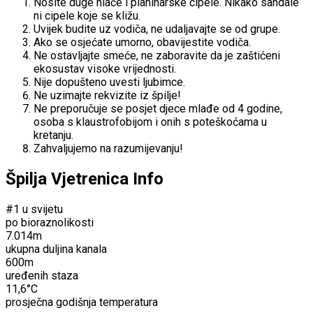
Nosite duge hlače i planinarske cipele. Nikako sandale
ni cipele koje se kližu.
Uvijek budite uz vodiča, ne udaljavajte se od grupe.
Ako se osjećate umorno, obavijestite vodiča.
Ne ostavljajte smeće, ne zaboravite da je zaštićeni
ekosustav visoke vrijednosti.
Nije dopušteno uvesti ljubimce.
Ne uzimajte rekvizite iz špilje!
Ne preporučuje se posjet djece mlađe od 4 godine,
osoba s klaustrofobijom i onih s poteškoćama u
kretanju.
Zahvaljujemo na razumijevanju!
Špilja Vjetrenica Info
#1 u svijetu
po bioraznolikosti
7.014m
ukupna duljina kanala
600m
uređenih staza
11,6°C
prosječna godišnja temperatura