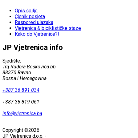
Opis špilje
Cjenik posjeta
Raspored ulazaka
Vjetrenica & biciklističke staze
Kako do Vjetrenice?!
JP Vjetrenica info
Sjedište:
Trg Ruđera Boškovića bb
88370 Ravno
Bosna i Hercegovina
+387 36 891 034
+387 36 819 061
info@vjetrenica.ba
Copyright ©2026
JP Vjetrenica d.o.o.
-