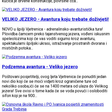
kućica je drvene konstrukcije, površine cca...
VELIKO JEZERO - Avantura koju trebate doživjeti!
NOVO u špilji Vjetrenica - adrenalinsko-avanturistička tura!
Plovidba čamcem preko tajanstvenog jezera, vođeni iskusnim
speleolozima koji će vas voditi sigurno kroz avanturu,
spektakularni špiljski ukrasi, istraživanje prostranih dvorana i
mističnih potoka...
Podzemna avantura - Veliko jezero
Poštovani posjetitelji, ovog ljeta Vjetrenica će ponuditi jedan
novi dio koji će se moći vidjeti kroz ograničene ture od
nekoliko osoba,ići će se na 1400 metara od ulaza do Velikog
jezera! Sve ovisi o tome kada će se voda povući i osloboditi
sifon koji je na 900...