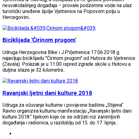
nesvakidašnjeg događaja – provale podzemne vode na ulaz
turistički uređene špilje Vjetrenice na Popovom polju u
Hercegovini...
Biciklijada 'Ćirinom prugom'
Udruga Herzegovina Bike i J.P.Vjetrenica 17.06.2018 g.
najavljuju biciklijadu "Ćirinom prugom" od Hutova do Vjetrenice
(Zavala). Polazak je u 11:00 ispred zgrade skole u Hutovu a
duljina staze je 32 kilometra...
Ravanjski ljetni dani kulture 2018
Udruga za očuvanje kulturne i povijesne baštine „Stijena“
Ravno organizira kulturnu manifestaciju „Ravanjski ljetni dani
kulture 2018.“ tijekom koje će se održati niz zanimljivih
događanja i radionica, u razdoblju od 15. do 17. lipnja...