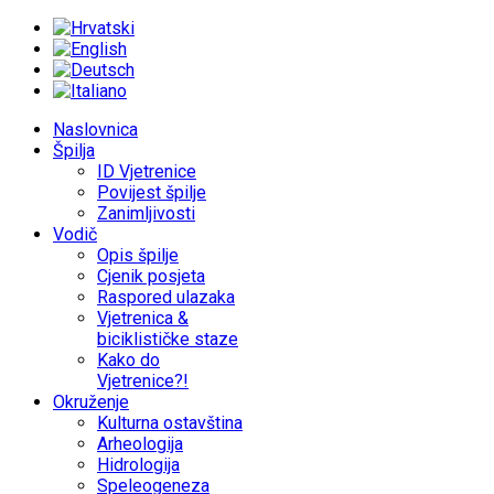
Naslovnica
Špilja
ID Vjetrenice
Povijest špilje
Zanimljivosti
Vodič
Opis špilje
Cjenik posjeta
Raspored ulazaka
Vjetrenica &
biciklističke staze
Kako do
Vjetrenice?!
Okruženje
Kulturna ostavština
Arheologija
Hidrologija
Speleogeneza