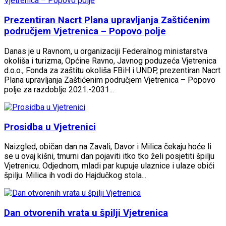
Prezentiran Nacrt Plana upravljanja Zaštićenim
područjem Vjetrenica – Popovo polje
Danas je u Ravnom, u organizaciji Federalnog ministarstva
okoliša i turizma, Općine Ravno, Javnog poduzeća Vjetrenica
d.o.o., Fonda za zaštitu okoliša FBiH i UNDP, prezentiran Nacrt
Plana upravljanja Zaštićenim područjem Vjetrenica – Popovo
polje za razdoblje 2021.-2031...
Prosidba u Vjetrenici
Naizgled, običan dan na Zavali, Davor i Milica čekaju hoće li
se u ovaj kišni, tmurni dan pojaviti itko tko želi posjetiti špilju
Vjetrenicu. Odjednom, mladi par kupuje ulaznice i ulaze obići
špilju. Milica ih vodi do Hajdučkog stola...
Dan otvorenih vrata u špilji Vjetrenica