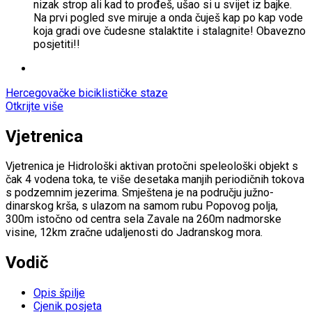
nizak strop ali kad to prođeš, ušao si u svijet iz bajke.
Na prvi pogled sve miruje a onda čuješ kap po kap vode
koja gradi ove čudesne stalaktite i stalagnite! Obavezno
posjetiti!!
Hercegovačke biciklističke staze
Otkrijte više
Vjetrenica
Vjetrenica je Hidrološki aktivan protočni speleološki objekt s
čak 4 vodena toka, te više desetaka manjih periodičnih tokova
s podzemnim jezerima. Smještena je na području južno-
dinarskog krša, s ulazom na samom rubu Popovog polja,
300m istočno od centra sela Zavale na 260m nadmorske
visine, 12km zračne udaljenosti do Jadranskog mora.
Vodič
Opis špilje
Cjenik posjeta