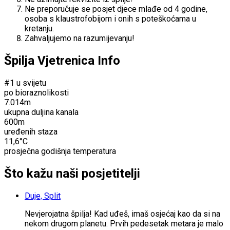
Ne preporučuje se posjet djece mlađe od 4 godine,
osoba s klaustrofobijom i onih s poteškoćama u
kretanju.
Zahvaljujemo na razumijevanju!
Špilja Vjetrenica Info
#1 u svijetu
po bioraznolikosti
7.014m
ukupna duljina kanala
600m
uređenih staza
11,6°C
prosječna godišnja temperatura
Što kažu naši posjetitelji
Duje, Split
Nevjerojatna špilja! Kad uđeš, imaš osjećaj kao da si na
nekom drugom planetu. Prvih pedesetak metara je malo