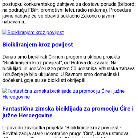
postupku konkurentskog zahtjeva za dostavu ponuda (bilbordi
na području FBiH, promotivni letci, radio reklame). Procedura
javne nabave će se obaviti sukladno Zakonu o javnim
nabavama...
Bicikliranjem kroz povijest
Danas smo biciklirali Ćirinom prugom u sklopu projekta
"Bicikliranjem kroz povijest", od Hutova do Zavale. Na
biciklijadi je učešće uzeo preko 50 učesnika, vrhunska zabava
i druženje je bilo uključeno. U Ravnom smo domaćinski
dočekani, gdje su se biciklisti okrijepili...
Fantastična zimska biciklijada za promociju Ćire i
južne Hercegovine
U povodu završetka projekta ''Bicikliranje kroz povijest -
Revitalizacija stare uskotračne pruge 'Ćiro', Javna ustanova