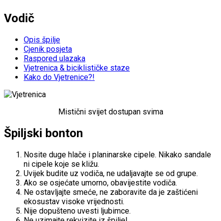
Vodič
Opis špilje
Cjenik posjeta
Raspored ulazaka
Vjetrenica & biciklističke staze
Kako do Vjetrenice?!
Mistični svijet dostupan svima
Špiljski bonton
Nosite duge hlače i planinarske cipele. Nikako sandale
ni cipele koje se kližu.
Uvijek budite uz vodiča, ne udaljavajte se od grupe.
Ako se osjećate umorno, obavijestite vodiča.
Ne ostavljajte smeće, ne zaboravite da je zaštićeni
ekosustav visoke vrijednosti.
Nije dopušteno uvesti ljubimce.
Ne uzimajte rekvizite iz špilje!