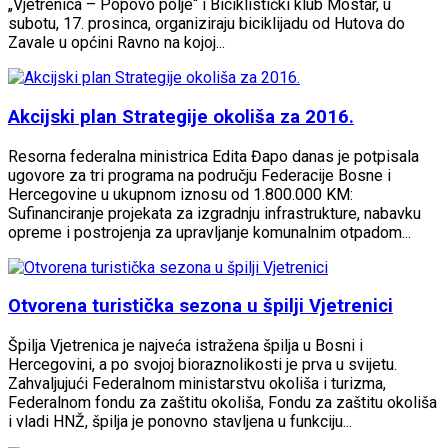
„Vjetrenica – Popovo polje“ i Biciklistički klub Mostar, u
subotu, 17. prosinca, organiziraju biciklijadu od Hutova do
Zavale u općini Ravno na kojoj...
Akcijski plan Strategije okoliša za 2016.
Resorna federalna ministrica Edita Đapo danas je potpisala
ugovore za tri programa na području Federacije Bosne i
Hercegovine u ukupnom iznosu od 1.800.000 KM:
Sufinanciranje projekata za izgradnju infrastrukture, nabavku
opreme i postrojenja za upravljanje komunalnim otpadom...
Otvorena turistička sezona u špilji Vjetrenici
Špilja Vjetrenica je najveća istražena špilja u Bosni i
Hercegovini, a po svojoj bioraznolikosti je prva u svijetu.
Zahvaljujući Federalnom ministarstvu okoliša i turizma,
Federalnom fondu za zaštitu okoliša, Fondu za zaštitu okoliša
i vladi HNŽ, špilja je ponovno stavljena u funkciju...