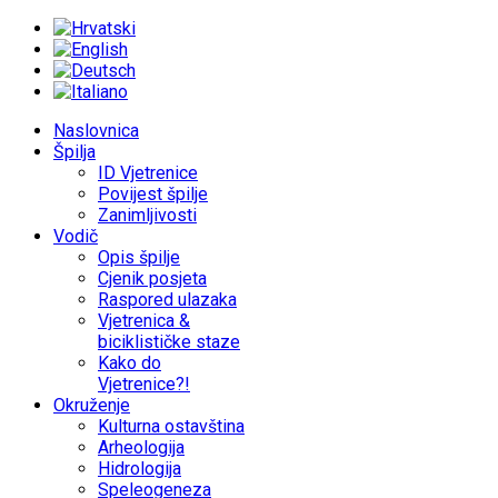
Naslovnica
Špilja
ID Vjetrenice
Povijest špilje
Zanimljivosti
Vodič
Opis špilje
Cjenik posjeta
Raspored ulazaka
Vjetrenica &
biciklističke staze
Kako do
Vjetrenice?!
Okruženje
Kulturna ostavština
Arheologija
Hidrologija
Speleogeneza