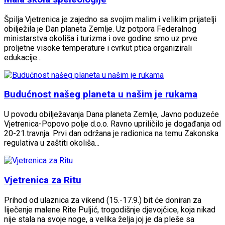
Špilja Vjetrenica je zajedno sa svojim malim i velikim prijatelji
obilježila je Dan planeta Zemlje. Uz potpora Federalnog
ministarstva okoliša i turizma i ove godine smo uz prve
proljetne visoke temperature i cvrkut ptica organizirali
edukacije...
Budućnost našeg planeta u našim je rukama
U povodu obilježavanja Dana planeta Zemlje, Javno poduzeće
Vjetrenica-Popovo polje d.o.o. Ravno upriličilo je događanja od
20-21.travnja. Prvi dan održana je radionica na temu Zakonska
regulativa u zaštiti okoliša...
Vjetrenica za Ritu
Prihod od ulaznica za vikend (15.-17.9.) bit će doniran za
liječenje malene Rite Puljić, trogodišnje djevojčice, koja nikad
nije stala na svoje noge, a velika želja joj je da pleše sa