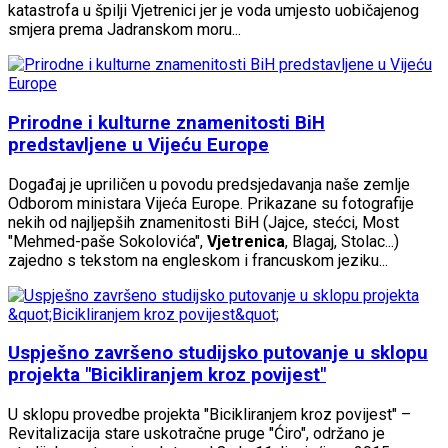
katastrofa u špilji Vjetrenici jer je voda umjesto uobičajenog
smjera prema Jadranskom moru...
Prirodne i kulturne znamenitosti BiH
predstavljene u Vijeću Europe
Događaj je upriličen u povodu predsjedavanja naše zemlje
Odborom ministara Vijeća Europe. Prikazane su fotografije
nekih od najljepših znamenitosti BiH (Jajce, stećci, Most
"Mehmed-paše Sokolovića",
Vjetrenica
, Blagaj, Stolac...)
zajedno s tekstom na engleskom i francuskom jeziku...
Uspješno završeno studijsko putovanje u sklopu
projekta "Bicikliranjem kroz povijest"
U sklopu provedbe projekta "Bicikliranjem kroz povijest" –
Revitalizacija stare uskotračne pruge "Ćiro", održano je