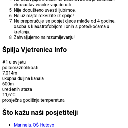
ekosustav visoke vrijednosti.
Nije dopušteno uvesti ljubimce.
Ne uzimajte rekvizite iz špilje!
Ne preporučuje se posjet djece mlađe od 4 godine,
osoba s klaustrofobijom i onih s poteškoćama u
kretanju.
Zahvaljujemo na razumijevanju!
Špilja Vjetrenica Info
#1 u svijetu
po bioraznolikosti
7.014m
ukupna duljina kanala
600m
uređenih staza
11,6°C
prosječna godišnja temperatura
Što kažu naši posjetitelji
Marinela, OŠ Hutovo