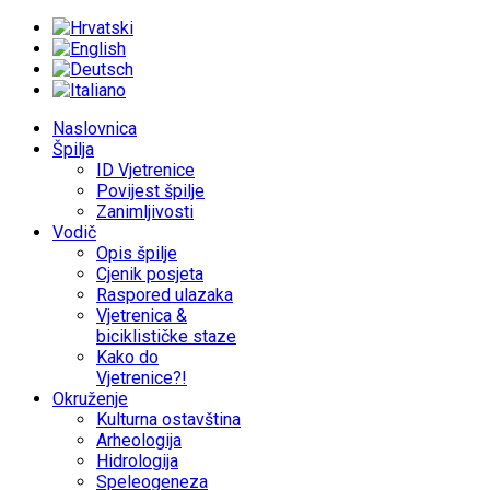
Naslovnica
Špilja
ID Vjetrenice
Povijest špilje
Zanimljivosti
Vodič
Opis špilje
Cjenik posjeta
Raspored ulazaka
Vjetrenica &
biciklističke staze
Kako do
Vjetrenice?!
Okruženje
Kulturna ostavština
Arheologija
Hidrologija
Speleogeneza